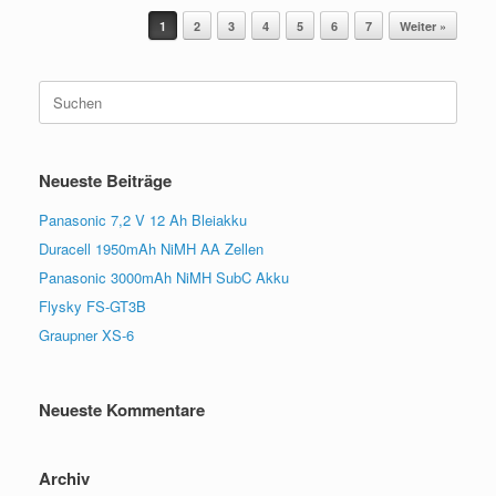
Beitragsnavigation
1
2
3
4
5
6
7
Weiter »
Suchen
nach:
Neueste Beiträge
Panasonic 7,2 V 12 Ah Bleiakku
Duracell 1950mAh NiMH AA Zellen
Panasonic 3000mAh NiMH SubC Akku
Flysky FS-GT3B
Graupner XS-6
Neueste Kommentare
Archiv