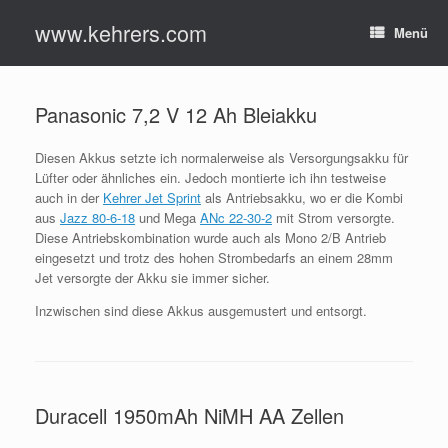
Zum
www.kehrers.com
Inhalt
Menü
springen
Panasonic 7,2 V 12 Ah Bleiakku
Diesen Akkus setzte ich normalerweise als Versorgungsakku für
Lüfter oder ähnliches ein. Jedoch montierte ich ihn testweise
auch in der
Kehrer Jet Sprint
als Antriebsakku, wo er die Kombi
aus
Jazz 80-6-18
und Mega
ANc 22-30-2
mit Strom versorgte.
Diese Antriebskombination wurde auch als Mono 2/B Antrieb
eingesetzt und trotz des hohen Strombedarfs an einem 28mm
Jet versorgte der Akku sie immer sicher.
Inzwischen sind diese Akkus ausgemustert und entsorgt.
Duracell 1950mAh NiMH AA Zellen